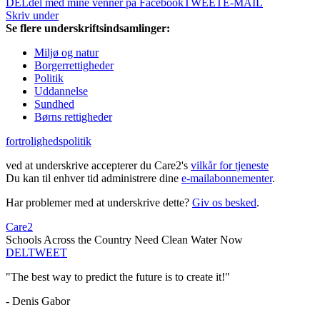
DEL
del med mine venner på Facebook
TWEET
E-MAIL
Skriv under
Se flere underskriftsindsamlinger:
Miljø og natur
Borgerrettigheder
Politik
Uddannelse
Sundhed
Børns rettigheder
fortrolighedspolitik
ved at underskrive accepterer du Care2's
vilkår for tjeneste
Du kan til enhver tid administrere dine
e-mailabonnementer
.
Har problemer med at underskrive dette?
Giv os besked
.
Care2
Schools Across the Country Need Clean Water Now
DEL
TWEET
"The best way to predict the future is to create it!"
- Denis Gabor