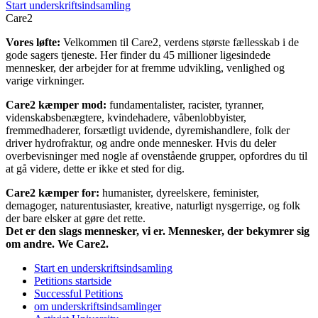
Start underskriftsindsamling
Care2
Vores løfte:
Velkommen til Care2, verdens største fællesskab i de
gode sagers tjeneste. Her finder du 45 millioner ligesindede
mennesker, der arbejder for at fremme udvikling, venlighed og
varige virkninger.
Care2 kæmper mod:
fundamentalister, racister, tyranner,
videnskabsbenægtere, kvindehadere, våbenlobbyister,
fremmedhaderer, forsætligt uvidende, dyremishandlere, folk der
driver hydrofraktur, og andre onde mennesker. Hvis du deler
overbevisninger med nogle af ovenstående grupper, opfordres du til
at gå videre, dette er ikke et sted for dig.
Care2 kæmper for:
humanister, dyreelskere, feminister,
demagoger, naturentusiaster, kreative, naturligt nysgerrige, og folk
der bare elsker at gøre det rette.
Det er den slags mennesker, vi er. Mennesker, der bekymrer sig
om andre. We Care2.
Start en underskriftsindsamling
Petitions startside
Successful Petitions
om underskriftsindsamlinger