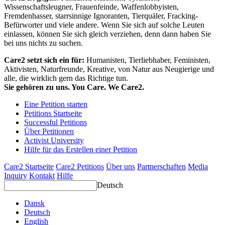
Wissenschaftsleugner, Frauenfeinde, Waffenlobbyisten,
Fremdenhasser, starrsinnige Ignoranten, Tierquäler, Fracking-
Befürworter und viele andere. Wenn Sie sich auf solche Leuten
einlassen, können Sie sich gleich verziehen, denn dann haben Sie
bei uns nichts zu suchen.
Care2 setzt sich ein für:
Humanisten, Tierliebhaber, Feministen,
Aktivisten, Naturfreunde, Kreative, von Natur aus Neugierige und
alle, die wirklich gern das Richtige tun.
Sie gehören zu uns. You Care. We Care2.
Eine Petition starten
Petitions Startseite
Successful Petitions
Über Petitionen
Activist University
Hilfe für das Erstellen einer Petition
Care2 Startseite
Care2 Petitions
Über uns
Partnerschaften
Media
Inquiry
Kontakt
Hilfe
Deutsch
Dansk
Deutsch
English