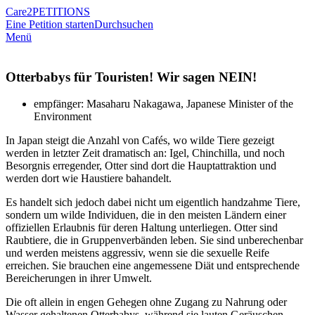
Care2
PETITIONS
Eine Petition starten
Durchsuchen
Menü
Otterbabys für Touristen! Wir sagen NEIN!
empfänger: Masaharu Nakagawa, Japanese Minister of the
Environment
In Japan steigt die Anzahl von Cafés, wo wilde Tiere gezeigt
werden in letzter Zeit dramatisch an: Igel, Chinchilla, und noch
Besorgnis erregender, Otter sind dort die Hauptattraktion und
werden dort wie Haustiere bahandelt.
Es handelt sich jedoch dabei nicht um eigentlich handzahme Tiere,
sondern um wilde Individuen, die in den meisten Ländern einer
offiziellen Erlaubnis für deren Haltung unterliegen. Otter sind
Raubtiere, die in Gruppenverbänden leben. Sie sind unberechenbar
und werden meistens aggressiv, wenn sie die sexuelle Reife
erreichen. Sie brauchen eine angemessene Diät und entsprechende
Bereicherungen in ihrer Umwelt.
Die oft allein in engen Gehegen ohne Zugang zu Nahrung oder
Wasser gehaltenen Otterbabys, während sie lauten Geräuschen