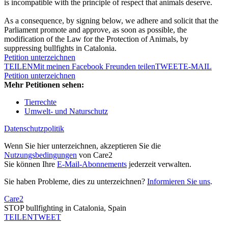
is incompatible with the principle of respect that animals deserve.
As a consequence, by signing below, we adhere and solicit that the
Parliament promote and approve, as soon as possible, the
modification of the Law for the Protection of Animals, by
suppressing bullfights in Catalonia.
Petition unterzeichnen
TEILEN
Mit meinen Facebook Freunden teilen
TWEET
E-MAIL
Petition unterzeichnen
Mehr Petitionen sehen:
Tierrechte
Umwelt- und Naturschutz
Datenschutzpolitik
Wenn Sie hier unterzeichnen, akzeptieren Sie die
Nutzungsbedingungen
von Care2
Sie können Ihre
E-Mail-Abonnements
jederzeit verwalten.
Sie haben Probleme, dies zu unterzeichnen?
Informieren Sie uns
.
Care2
STOP bullfighting in Catalonia, Spain
TEILEN
TWEET