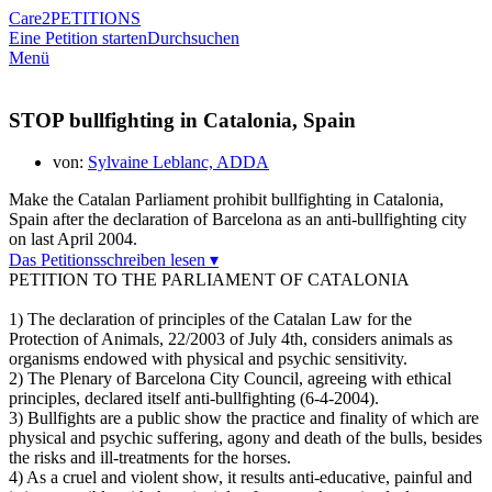
Care2
PETITIONS
Eine Petition starten
Durchsuchen
Menü
STOP bullfighting in Catalonia, Spain
von:
Sylvaine Leblanc, ADDA
Make the Catalan Parliament prohibit bullfighting in Catalonia,
Spain after the declaration of Barcelona as an anti-bullfighting city
on last April 2004.
Das Petitionsschreiben lesen ▾
PETITION TO THE PARLIAMENT OF CATALONIA
1) The declaration of principles of the Catalan Law for the
Protection of Animals, 22/2003 of July 4th, considers animals as
organisms endowed with physical and psychic sensitivity.
2) The Plenary of Barcelona City Council, agreeing with ethical
principles, declared itself anti-bullfighting (6-4-2004).
3) Bullfights are a public show the practice and finality of which are
physical and psychic suffering, agony and death of the bulls, besides
the risks and ill-treatments for the horses.
4) As a cruel and violent show, it results anti-educative, painful and