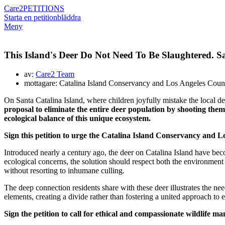
Care2
PETITIONS
Starta en petition
bläddra
Meny
This Island's Deer Do Not Need To Be Slaughtered. S
av:
Care2 Team
mottagare: Catalina Island Conservancy and Los Angeles Count
On Santa Catalina Island, where children joyfully mistake the local dee
proposal to eliminate the entire deer population by shooting them 
ecological balance of this unique ecosystem.
Sign this petition to urge the Catalina Island Conservancy and L
Introduced nearly a century ago, the deer on Catalina Island have bec
ecological concerns, the solution should respect both the environment 
without resorting to inhumane culling.
The deep connection residents share with these deer illustrates the ne
elements, creating a divide rather than fostering a united approach to 
Sign the petition to call for ethical and compassionate wildlife 