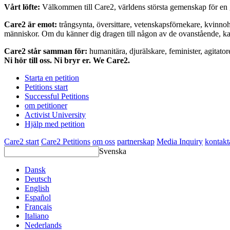
Vårt löfte:
Välkommen till Care2, världens största gemenskap för en g
Care2 är emot:
trångsynta, översittare, vetenskapsförnekare, kvinno
människor. Om du känner dig dragen till någon av de ovanstående, kan 
Care2 står samman för:
humanitära, djurälskare, feminister, agitator
Ni hör till oss. Ni bryr er. We Care2.
Starta en petition
Petitions start
Successful Petitions
om petitioner
Activist University
Hjälp med petition
Care2 start
Care2 Petitions
om oss
partnerskap
Media Inquiry
kontakt
Svenska
Dansk
Deutsch
English
Español
Français
Italiano
Nederlands