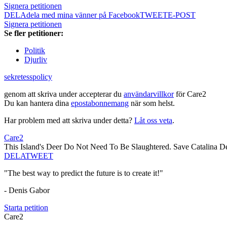
Signera petitionen
DELA
dela med mina vänner på Facebook
TWEET
E-POST
Signera petitionen
Se fler petitioner:
Politik
Djurliv
sekretesspolicy
genom att skriva under accepterar du
användarvillkor
för Care2
Du kan hantera dina
epostabonnemang
när som helst.
Har problem med att skriva under detta?
Låt oss veta
.
Care2
This Island's Deer Do Not Need To Be Slaughtered. Save Catalina D
DELA
TWEET
"The best way to predict the future is to create it!"
- Denis Gabor
Starta petition
Care2