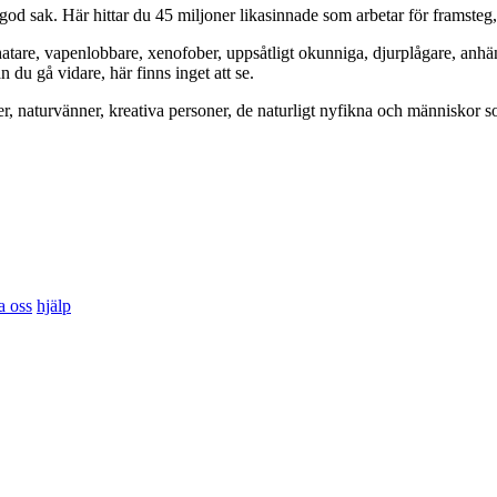
od sak. Här hittar du 45 miljoner likasinnade som arbetar för framsteg
hatare, vapenlobbare, xenofober, uppsåtligt okunniga, djurplågare, anh
du gå vidare, här finns inget att se.
er, naturvänner, kreativa personer, de naturligt nyfikna och människor so
a oss
hjälp