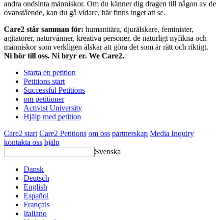
andra ondsinta människor. Om du känner dig dragen till någon av de
ovanstående, kan du gå vidare, här finns inget att se.
Care2 står samman för:
humanitära, djurälskare, feminister,
agitatorer, naturvänner, kreativa personer, de naturligt nyfikna och
människor som verkligen älskar att göra det som är rätt och riktigt.
Ni hör till oss. Ni bryr er. We Care2.
Starta en petition
Petitions start
Successful Petitions
om petitioner
Activist University
Hjälp med petition
Care2 start
Care2 Petitions
om oss
partnerskap
Media Inquiry
kontakta oss
hjälp
Svenska
Dansk
Deutsch
English
Español
Français
Italiano