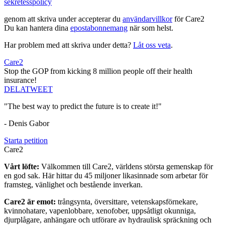
sekretesspolicy
genom att skriva under accepterar du
användarvillkor
för Care2
Du kan hantera dina
epostabonnemang
när som helst.
Har problem med att skriva under detta?
Låt oss veta
.
Care2
Stop the GOP from kicking 8 million people off their health
insurance!
DELA
TWEET
"The best way to predict the future is to create it!"
- Denis Gabor
Starta petition
Care2
Vårt löfte:
Välkommen till Care2, världens största gemenskap för
en god sak. Här hittar du 45 miljoner likasinnade som arbetar för
framsteg, vänlighet och bestående inverkan.
Care2 är emot:
trångsynta, översittare, vetenskapsförnekare,
kvinnohatare, vapenlobbare, xenofober, uppsåtligt okunniga,
djurplågare, anhängare och utförare av hydraulisk spräckning och