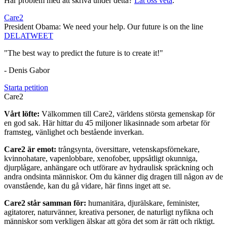
Har problem med att skriva under detta?
Låt oss veta
.
Care2
President Obama: We need your help. Our future is on the line
DELA
TWEET
"The best way to predict the future is to create it!"
- Denis Gabor
Starta petition
Care2
Vårt löfte:
Välkommen till Care2, världens största gemenskap för
en god sak. Här hittar du 45 miljoner likasinnade som arbetar för
framsteg, vänlighet och bestående inverkan.
Care2 är emot:
trångsynta, översittare, vetenskapsförnekare,
kvinnohatare, vapenlobbare, xenofober, uppsåtligt okunniga,
djurplågare, anhängare och utförare av hydraulisk spräckning och
andra ondsinta människor. Om du känner dig dragen till någon av de
ovanstående, kan du gå vidare, här finns inget att se.
Care2 står samman för:
humanitära, djurälskare, feminister,
agitatorer, naturvänner, kreativa personer, de naturligt nyfikna och
människor som verkligen älskar att göra det som är rätt och riktigt.