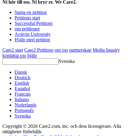
Ni hör till oss. Ni bryr er. We Care2.
Starta en petition
Petitions start
Successful Petitions
om petitioner
Activist University
Hjälp med petition
Care2 start
Care2 Petitions
om oss
partnerskap
Media Inquiry
kontakta oss
hjälp
Svenska
Dansk
Deutsch
English
Español
Français
Italiano
Nederlands
Português
Svenska
Copyright © 2026 Care2.com, inc. och dess licensgivare. Alla
rättigheter förbehålls