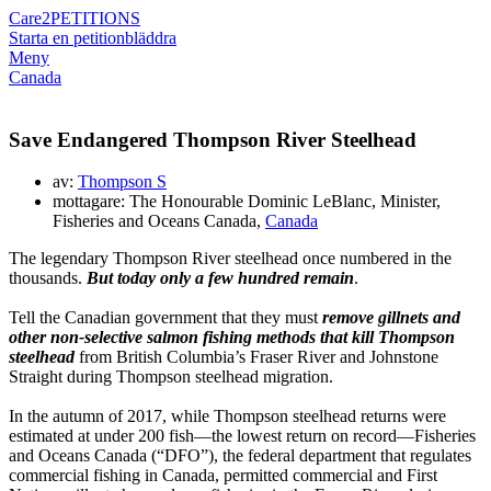
Care2
PETITIONS
Starta en petition
bläddra
Meny
Canada
Save Endangered Thompson River Steelhead
av:
Thompson S
mottagare: The Honourable Dominic LeBlanc, Minister,
Fisheries and Oceans Canada,
Canada
The legendary Thompson River steelhead once numbered in the
thousands.
But today
only a few hundred remain
.
Tell the Canadian government that they must
remove gillnets and
other non-selective salmon fishing methods that kill Thompson
steelhead
from British Columbia’s Fraser River and Johnstone
Straight during Thompson steelhead migration.
In the autumn of 2017, while Thompson steelhead returns were
estimated at under 200 fish—the lowest return on record—Fisheries
and Oceans Canada (“DFO”), the federal department that regulates
commercial fishing in Canada, permitted commercial and First