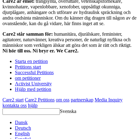
Care2 är emot:
trångsynta, översittare, vetenskapsförnekare,
kvinnohatare, vapenlobbare, xenofober, uppsåtligt okunniga,
djurplågare, anhängare och utförare av hydraulisk spräckning och
andra ondsinta människor. Om du känner dig dragen till någon av de
ovanstående, kan du gå vidare, här finns inget att se.
Care2 står samman för:
humanitära, djurälskare, feminister,
agitatorer, naturvänner, kreativa personer, de naturligt nyfikna och
människor som verkligen älskar att göra det som är rätt och riktigt.
Ni hör till oss. Ni bryr er. We Care2.
Starta en petition
Petitions start
Successful Petitions
om petitioner
Activist University
Hjälp med petition
Care2 start
Care2 Petitions
om oss
partnerskap
Media Inquiry
kontakta oss
hjälp
Svenska
Dansk
Deutsch
English