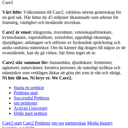
Care2
Vårt löfte:
Välkommen till Care2, världens största gemenskap för
en god sak. Här hittar du 45 miljoner likasinnade som arbetar för
framsteg, vänlighet och bestående inverkan.
Care2 är emot:
trångsynta, översittare, vetenskapsförnekare,
kvinnohatare, vapenlobbare, xenofober, uppsåtligt okunniga,
djurplågare, anhängare och utförare av hydraulisk spräckning och
andra ondsinta människor. Om du känner dig dragen till någon av de
ovanstående, kan du gå vidare, här finns inget att se.
Care2 står samman för:
humanitära, djurälskare, feminister,
agitatorer, naturvänner, kreativa personer, de naturligt nyfikna och
människor som verkligen älskar att göra det som är rätt och riktigt.
Ni hör till oss. Ni bryr er. We Care2.
Starta en petition
Petitions start
Successful Petitions
om petitioner
Activist University
Hjälp med petition
Care2 start
Care2 Petitions
om oss
partnerskap
Media Inquiry