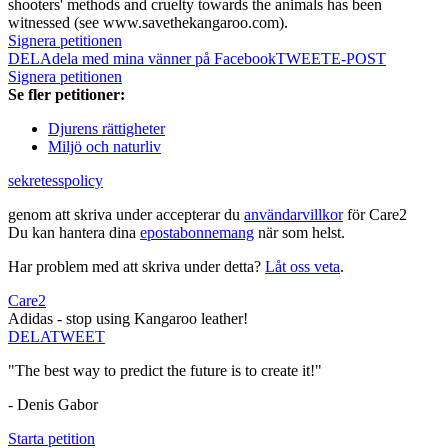
shooters' methods and cruelty towards the animals has been
witnessed (see www.savethekangaroo.com).
Signera petitionen
DELA
dela med mina vänner på Facebook
TWEET
E-POST
Signera petitionen
Se fler petitioner:
Djurens rättigheter
Miljö och naturliv
sekretesspolicy
genom att skriva under accepterar du
användarvillkor
för Care2
Du kan hantera dina
epostabonnemang
när som helst.
Har problem med att skriva under detta?
Låt oss veta
.
Care2
Adidas - stop using Kangaroo leather!
DELA
TWEET
"The best way to predict the future is to create it!"
- Denis Gabor
Starta petition