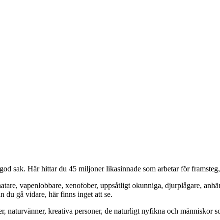
od sak. Här hittar du 45 miljoner likasinnade som arbetar för framsteg
hatare, vapenlobbare, xenofober, uppsåtligt okunniga, djurplågare, anh
du gå vidare, här finns inget att se.
er, naturvänner, kreativa personer, de naturligt nyfikna och människor so