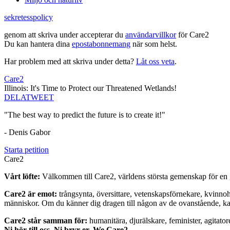
sekretesspolicy
genom att skriva under accepterar du
användarvillkor
för Care2
Du kan hantera dina
epostabonnemang
när som helst.
Har problem med att skriva under detta?
Låt oss veta
.
Care2
Illinois: It's Time to Protect our Threatened Wetlands!
DELA
TWEET
"The best way to predict the future is to create it!"
- Denis Gabor
Starta petition
Care2
Vårt löfte:
Välkommen till Care2, världens största gemenskap för en g
Care2 är emot:
trångsynta, översittare, vetenskapsförnekare, kvinno
människor. Om du känner dig dragen till någon av de ovanstående, kan 
Care2 står samman för:
humanitära, djurälskare, feminister, agitator
Ni hör till oss. Ni bryr er. We Care2.