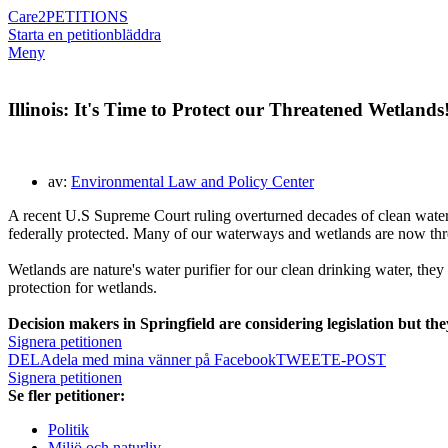
Care2
PETITIONS
Starta en petition
bläddra
Meny
Illinois: It's Time to Protect our Threatened Wetlands
av:
Environmental Law and Policy Center
A recent U.S Supreme Court ruling
overturn
ed
decades of clean water
federally protected.
Many of our waterways and wetlands are now thre
Wetlands are nature's water purifier for our clean drinking water, they 
protection for wetlands.
Decision makers in Springfield are
considering legislation but the
Signera petitionen
DELA
dela med mina vänner på Facebook
TWEET
E-POST
Signera petitionen
Se fler petitioner:
Politik
Miljö och naturliv