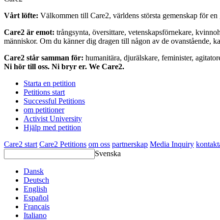
Vårt löfte:
Välkommen till Care2, världens största gemenskap för en g
Care2 är emot:
trångsynta, översittare, vetenskapsförnekare, kvinno
människor. Om du känner dig dragen till någon av de ovanstående, kan 
Care2 står samman för:
humanitära, djurälskare, feminister, agitator
Ni hör till oss. Ni bryr er. We Care2.
Starta en petition
Petitions start
Successful Petitions
om petitioner
Activist University
Hjälp med petition
Care2 start
Care2 Petitions
om oss
partnerskap
Media Inquiry
kontakt
Svenska
Dansk
Deutsch
English
Español
Français
Italiano