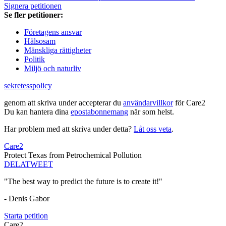
Signera petitionen
Se fler petitioner:
Företagens ansvar
Hälsosam
Mänskliga rättigheter
Politik
Miljö och naturliv
sekretesspolicy
genom att skriva under accepterar du
användarvillkor
för Care2
Du kan hantera dina
epostabonnemang
när som helst.
Har problem med att skriva under detta?
Låt oss veta
.
Care2
Protect Texas from Petrochemical Pollution
DELA
TWEET
"The best way to predict the future is to create it!"
- Denis Gabor
Starta petition
Care2