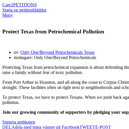
Care2
PETITIONS
Starta en petition
bläddra
Meny
Protect Texas from Petrochemical Pollution
av:
Only One/Beyond Petrochemicals Texas
mottagare: Only One/Beyond Petrochemicals
Protecting Texas from petrochemical expansion is about defending the
raise a family without fear of toxic pollution.
From Port Arthur to Houston, and all along the coast to Corpus Chri
drought. These facilities often sit right next to neighborhoods and sch
To protect Texas, we have to protect Texans. When we push back again
pollution.
Join our growing community of supporters by pledging your supp
Signera petitionen
DELA
dela med mina vänner på Facebook
TWEET
E-POST