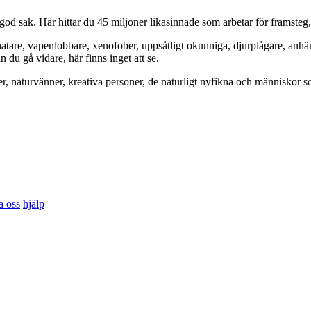
od sak. Här hittar du 45 miljoner likasinnade som arbetar för framsteg
hatare, vapenlobbare, xenofober, uppsåtligt okunniga, djurplågare, anh
du gå vidare, här finns inget att se.
er, naturvänner, kreativa personer, de naturligt nyfikna och människor so
a oss
hjälp